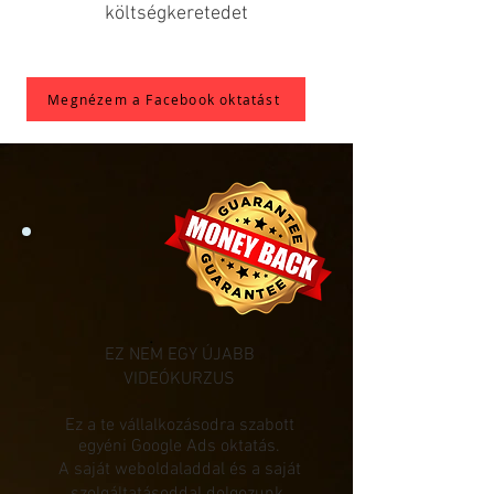
költségkeretedet
Megnézem a Facebook oktatást
EZ NEM EGY ÚJABB
VIDEÓKURZUS
Ez a te vállalkozásodra szabott
egyéni Google Ads oktatás.
A saját weboldaladdal és a
saját