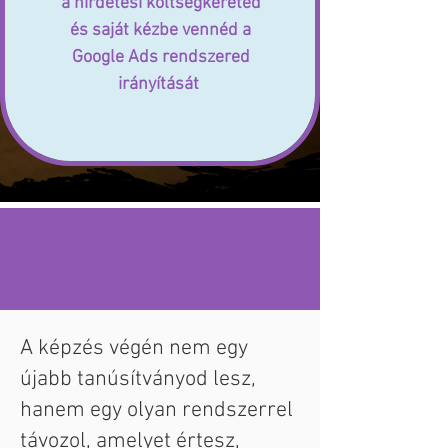
a hirdetési költségkereted
és saját kézbe vennéd a
Google Ads rendszered
irányítását
A képzés végén nem egy
újabb tanúsítványod lesz,
hanem e
gy olyan rendszerrel
távozol, amelyet értesz,