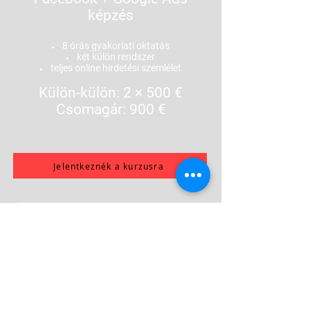
érdeklődő beszélgetés induljon.

képzés
8 órás gyakorlati oktatás
Melyik platformokra 
két külön rendszer
fókuszálunk?

teljes online hirdetési szemlélet
Arra, ami a vállalkozásod 
Külön-külön: 2 × 500 €
típusához és az erőforrásaidhoz 
Csomagár: 900 €
a legjobban illik. Nem cél, hogy 
mindenhol jelen legyél.

Jelentkeznék a kurzusra
Mennyi ideig tart a képzés?

A fő alkalom 4 órás, online 
formában.

Takács
Kapok kész anyagokat is?

Igen. A cél az, hogy 
kézzelfogható kimeneteid 