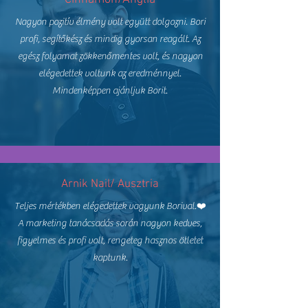
Nagyon pozitív élmény volt együtt dolgozni. Bori
profi, segítőkész és mindig gyorsan reagált. Az
egész folyamat zökkenőmentes volt, és nagyon
elégedettek voltunk az eredménnyel.
Mindenképpen ajánljuk Borit.
Arnik Nail/ Ausztria
Teljes mértékben elégedettek vagyunk Borival.❤️
A marketing tanácsadás során nagyon kedves,
figyelmes és profi volt, rengeteg hasznos ötletet
kaptunk.