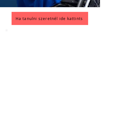
Ha tanulni szeretnél ide kattints
4 órás, személyre szabott online
képzés külföldön vállalkozó
magyaroknak. Megmutatom, hogyan
építs fel működő Google Ads
kampányokat, hogyan válassz
kulcsszavakat, és hogyan optimalizáld
a költségkeretedet
A Google hirdetéskezelő sokkal
összetettebb, mint amilyennek
elsőre tűnik.