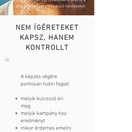
Lehetőséged van egy további konzultációra
is, ahol átbeszéljük a felmerülő kérdéseket.
NEM ÍGÉRETEKET
KAPSZ, HANEM
KONTROLLT
A képzés végére
pontosan tudni fogod:
melyik kulcsszó éri
meg
melyik kampány hoz
eredményt
mikor érdemes emelni