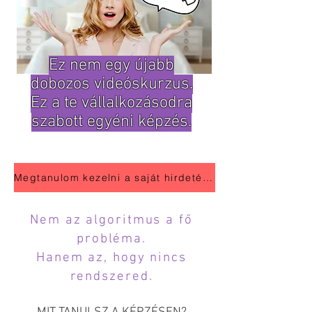
Ez nem egy újabb
dobozos videóskurzus.
Ez a te vállalkozásodra
szabott egyéni képzés.
Megtanulom kezelni a saját hirdetéseimet
Nem az algoritmus a fő
probléma.
Hanem az, hogy nincs
rendszered.