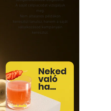
szolgáltatásoddal dolgozunk.
A saját célpiacodat vizsgáljuk
meg.
Nem általános példákon
keresztül tanulsz, hanem a saját
vállalkozásod kampányain
keresztül.
Neked
való
ha...