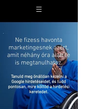
Ne fizess havonta
marketingesnek azért,
amit néhány óra alatt te
is megtanulhatsz.
Tanuld meg önállóan kezelni a
Google hirdetéseidet, és tudd
pontosan, mire költöd a hirdetési
keretedet.