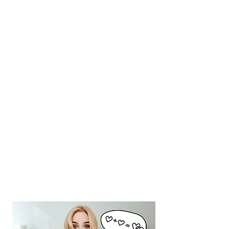
Kulcsszavak.
Licitek.
Kampánytípusok.
Konverziók.
Automatizmusok.
Sokan úgy költenek el több száz
vagy akár több ezer eurót, hogy
közben nem látják pontosan, mi
működik, és mi viszi feleslegesen
a költségkeretet.
A képzés során megmutatom,
hogyan értsd meg a rendszer
működését, és hogyan hozz
tudatos döntéseket a saját
kampányaidban