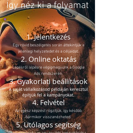
Így néz ki a folyamat
1. Jelentkezés
Egy rövid beszélgetés során áttekintjük a
jelenlegi helyzetedet és a céljaidat.
2. Online oktatás
Lépésről lépésre végigmegyünk a Google
Ads rendszerén.
3. Gyakorlati beállítások
A saját vállalkozásod példáján keresztül
építjük fel a kampányokat.
4. Felvétel
Az egész képzést rögzítjük, így később
bármikor visszanézheted.
5. Utólagos segítség