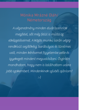
Mónika Mrázné Oláh/
Németország
A végeredmény minden elvárásomnak
megfelel, sőt még felül is múlta az
elképzeléseimet. A közös munka során végig
rendkívül segítőkész, barátságos és türelmes
volt, minden kérésemet figyelembe vette és
igyekezett mindent megvalósítani. Őszintén
mondhatom, hogy nem is találhattam volna
jobb szakembert. Mindenkinek szívből ajánlom!
:-)