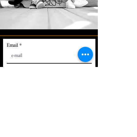
Email
Iratkozz fel oldalunkra és értesülj a
legújabb információkról!
Feliratkozom! >>
©
2021-2025
by Érthető Marketing