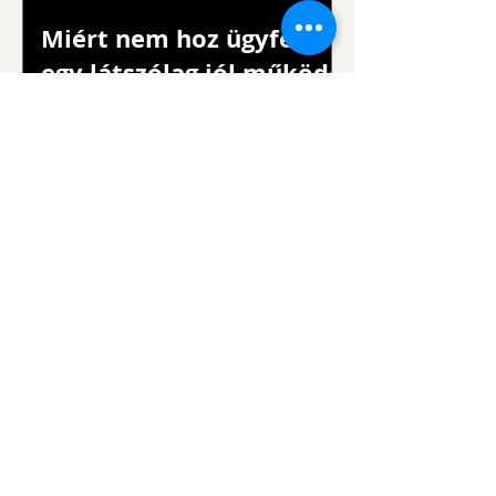
Miért nem hoz ügyfelet
egy látszólag jól működő
hirdetés?
Ugyanaz a stratégia,
gyengébb eredmények -