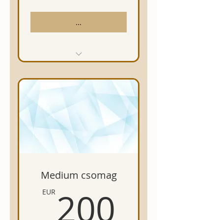
...
8 poszt/hó (szöveg +
kreatív)
Posztnaptár készítése
Követői magatartás alap
elemzés
1 órás havi konzultáció
Medium csomag
200EU
200
EUR