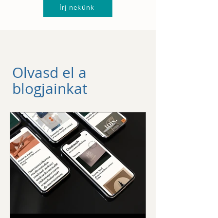
növekedés)
Írj nekünk
Havi 1 konzultáció (60
perc)
Olvasd el a
blogjainkat