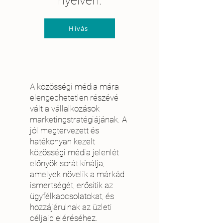
nyelven.
Hívás
A közösségi média mára
elengedhetetlen részévé
vált a vállalkozások
marketingstratégiájának. A
jól megtervezett és
hatékonyan kezelt
közösségi média jelenlét
előnyök sorát kínálja,
amelyek növelik a márkád
ismertségét, erősítik az
ügyfélkapcsolatokat, és
hozzájárulnak az üzleti
céljaid eléréséhez.