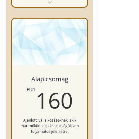
Social media fiókok
létrehozása és beállítása
Arculat- és
hangulatmeghatározás
Facebook borítókép és
logó tervezés
Első 3 szöveges és képes
poszt elkészítése
Alap csomag
160EU
160
EUR
Rövid konzultáció a
további lehetőségekről
Ajánlott: vállalkozásoknak, akik
már működnek, de szükségük van
folyamatos jelenlétre.