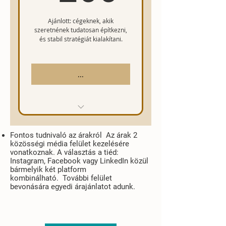
Ajánlott: cégeknek, akik
szeretnének tudatosan építkezni,
és stabil stratégiát kialakítani.
...
12 poszt/hó (szöveg +
kreatív)
Fontos tudnivaló az árakról
!
Az árak 2
közösségi média felület kezelésére
vonatkoznak. A választás a tiéd:
Posztnaptár készítése
Instagram, Facebook vagy LinkedIn közül
bármelyik két platform
Követői aktivitás és
kombinálható.
.
További felület
statisztika havi elemzése
bevonására egyedi árajánlatot adunk.
Részletes havi riport
(elérés, aktivitás,