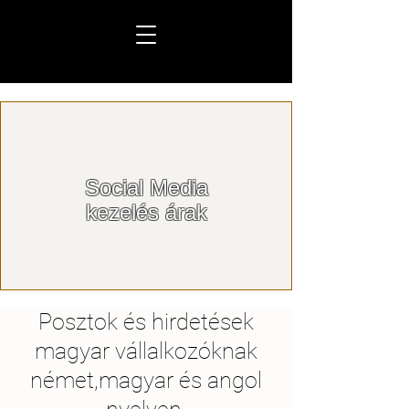
Social Media
kezelés árak
Posztok és hirdetések
magyar vállalkozóknak
német,magyar és angol