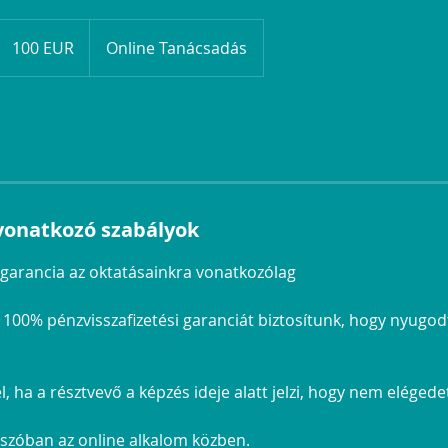
100
euró
100 EUR
Online Tanácsadás
onatkozó szabályok
i garancia az oktatásainkra vonatkozólag
 100% pénzvisszafizetési garanciát biztosítunk, hogy nyugo
l, ha a résztvevő a képzés ideje alatt jelzi, hogy nem elégedet
t szóban az online alkalom közben.