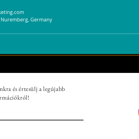
keting.com
, Nuremberg, Germany
nkra és értesülj a legújabb
rmációkról!