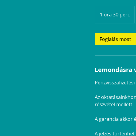
1 óra 30 perc
1
ó
r
3
Foglalás most
0
p
e
r
Lemondásra v
c
Pénzvisszafizetés
Az oktatásainkhoz
részvétel mellett.
A garancia akkor é
A jelzés történhe