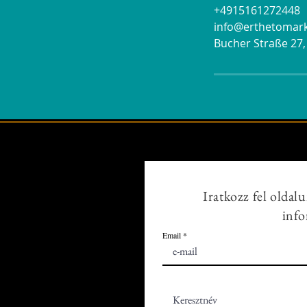
+4915161272448
info@erthetomar
Bucher Straße 27
Iratkozz fel oldalu
info
Email