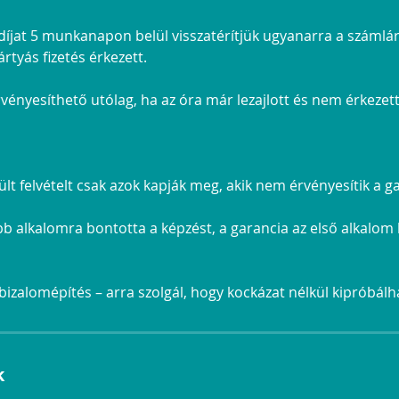
i díjat 5 munkanapon belül visszatérítjük ugyanarra a száml
rtyás fizetés érkezett.
ényesíthető utólag, ha az óra már lezajlott és nem érkezett
ült felvételt csak azok kapják meg, akik nem érvényesítik a g
bb alkalomra bontotta a képzést, a garancia az első alkalom
 bizalomépítés – arra szolgál, hogy kockázat nélkül kipróbálh
k