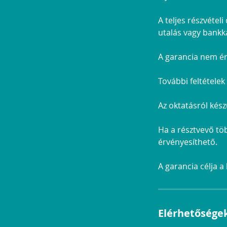
A teljes részvétel
utalás vagy bankká
A garancia nem érv
További feltételek
Az oktatásról kész
Ha a résztvevő tö
érvényesíthető.
A garancia célja a
Elérhetősége