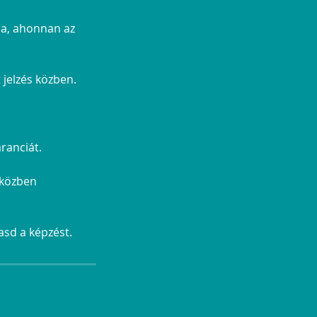
ára, ahonnan az
 jelzés közben.
aranciát.
 közben
asd a képzést.